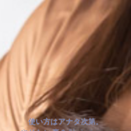
使
い
方
は
ア
ナ
タ
次
第
。