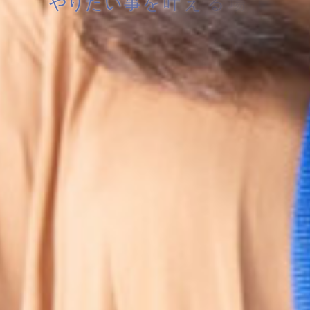
や
り
た
い
事
を
叶
え
る
場
所
。